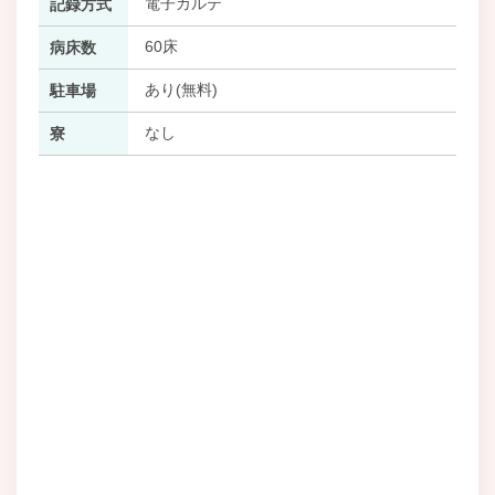
電子カルテ
記録方式
60床
病床数
あり(無料)
駐車場
なし
寮