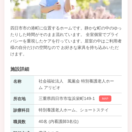
四日市市の港町に位置するホームです。静かな町の中のゆっ
たりした時間がそのまま流れています。 全室個室でプライ
バシーを重視したケアを行っています。居室の中はご利用者
様の自分だけの空間なので お好きな家具を持ち込みいただ
けます。
施設詳細
社会福祉法人 風薫会 特別養護老人ホー
名称
ム アリビオ
三重県四日市市塩浜栄町149-1
所在地
MAP
特別養護老人ホーム、ショートステイ
診療科目
40名 (内看護師3名位)
職員数