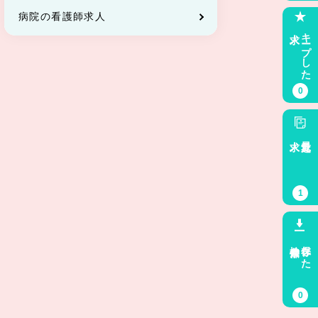
病院の看護師求人
求人
キープした
0
求人
最近見た
1
検索条件
保存した
0