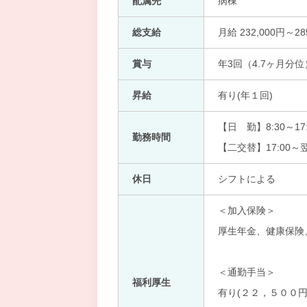
配属先
病棟
総支給
月給 232,000円～28
賞与
年3回（4.7ヶ月分位
昇給
有り(年１回)
【日 勤】8:30～17:
勤務時間
【二交替】17:00～翌
休日
シフトによる
＜加入保険＞
厚生年金、健康保険
＜通勤手当＞
福利厚生
有り(２２，５００円