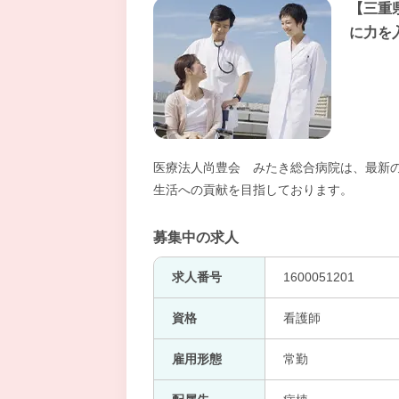
【三重
に力を
医療法人尚豊会 みたき総合病院は、最新
生活への貢献を目指しております。
募集中の求人
求人番号
1600051201
資格
看護師
雇用形態
常勤