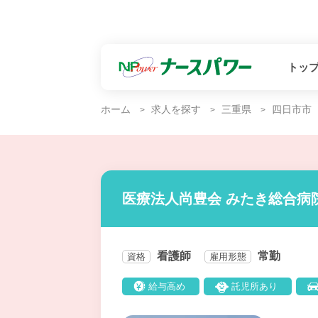
トッ
ホーム
求人を探す
三重県
四日市市
医療法人尚豊会 みたき総合病
看護師
常勤
資格
雇用形態
給与高め
託児所あり