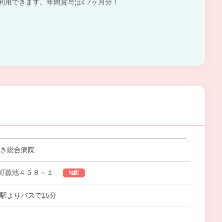
円で利用できます。年間賞与は4.7ヶ月分！
たき総合病院
町菰池４５８－１
地図
駅よりバスで15分