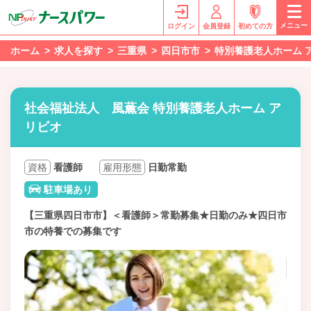
メニュー
ログイン
会員登録
初めての方
ホーム
求人を探す
三重県
四日市市
特別養護老人ホーム 
社会福祉法人 風薫会 特別養護老人ホーム ア
リビオ
資格
看護師
雇用形態
日勤常勤
駐車場あり
【三重県四日市市】＜看護師＞常勤募集★日勤のみ★四日市
市の特養での募集です