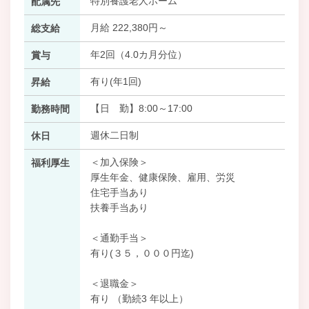
特別養護老人ホーム
配属先
月給 222,380円～
総支給
年2回（4.0カ月分位）
賞与
有り(年1回)
昇給
【日 勤】8:00～17:00
勤務時間
週休二日制
休日
＜加入保険＞
福利厚生
厚生年金、健康保険、雇用、労災
住宅手当あり
扶養手当あり
＜通勤手当＞
有り(３５，０００円迄)
＜退職金＞
有り （勤続3 年以上）