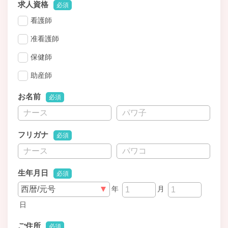
求人資格
必須
看護師
准看護師
保健師
助産師
お名前
必須
フリガナ
必須
生年月日
必須
年
月
日
ご住所
必須