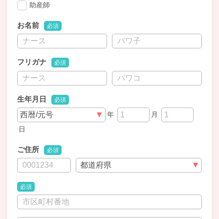
助産師
お名前
必須
フリガナ
必須
生年月日
必須
年
月
日
ご住所
必須
必須