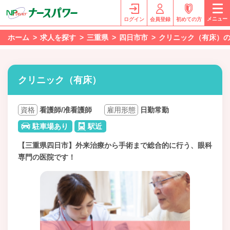
メニュー
ログイン
会員登録
初めての方
ホーム
求人を探す
三重県
四日市市
クリニック（有床）の
クリニック（有床）
資格
看護師/准看護師
雇用形態
日勤常勤
駐車場あり
駅近
【三重県四日市】外来治療から手術まで総合的に行う、眼科
専門の医院です！