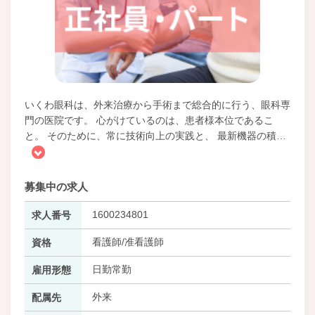
いくわ眼科は、外来治療から手術まで総合的に行う、眼科専
門の医院です。 心がけているのは、患者様本位であるこ
と。 そのために、常に技術向上の実践と、 最新機器の積
…
募集中の求人
1600234801
求人番号
看護師/准看護師
資格
日勤常勤
雇用形態
外来
配属先