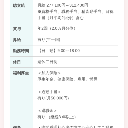
月給 277,100円～312,400円
総支給
※資格手当、職務手当、精皆勤手当、日祝
手当（月平均2回分）含む
年2回（2.0カ月分位）
賞与
有り(年一回)
昇給
【日 勤】9:00～18:00
勤務時間
週休二日制
休日
＜加入保険＞
福利厚生
厚生年金、健康保険、雇用、労災
＜通勤手当＞
有り(月50,000円)
＜退職金＞
有り （継続3 年以上）
・訪問看護初心者の方でも安心してご勤務
備考