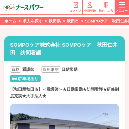
メニュー
ログイン
会員登録
初めての方
ホーム
求人を探す
秋田県
秋田市
SOMPOケア 秋田仁
SOMPOケア株式会社 SOMPOケア 秋田仁井
田 訪問看護
資格
看護師
雇用形態
日勤常勤
駐車場あり
【秋田県秋田市】＜看護師＞★日勤常勤★訪問看護★研修制
度充実★大手法人★