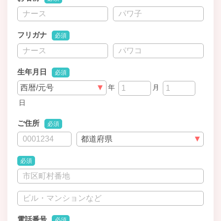
フリガナ
必須
生年月日
必須
年
月
日
ご住所
必須
必須
電話番号
必須