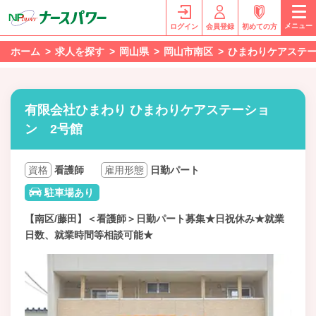
メニュー
ログイン
会員登録
初めての方
ホーム
求人を探す
岡山県
岡山市南区
ひまわりケアステー
有限会社ひまわり ひまわりケアステーショ
ン 2号館
資格
看護師
雇用形態
日勤パート
駐車場あり
【南区/藤田】＜看護師＞日勤パート募集★日祝休み★就業
日数、就業時間等相談可能★