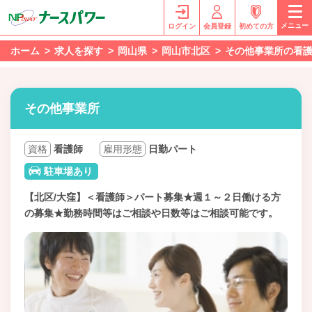
メニュー
ログイン
会員登録
初めての方
ホーム
求人を探す
岡山県
岡山市北区
その他事業所の看
その他事業所
資格
看護師
雇用形態
日勤パート
駐車場あり
【北区/大窪】＜看護師＞パート募集★週１～２日働ける方
の募集★勤務時間等はご相談や日数等はご相談可能です。