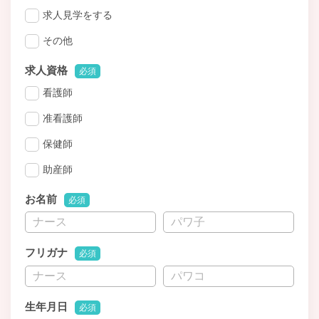
求人見学をする
その他
求人資格
必須
看護師
准看護師
保健師
助産師
お名前
必須
フリガナ
必須
生年月日
必須