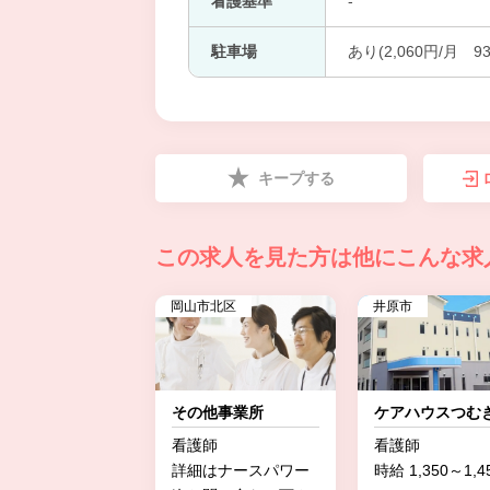
看護基準
-
駐車場
あり(2,060円/月 9
キープする
この求人を見た方は
他にこんな求
岡山市北区
井原市
その他事業所
ケアハウスつむ
看護師
看護師
詳細はナースパワー
時給 1,350～1,4