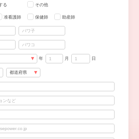
する
その他
准看護師
保健師
助産師
年
月
日