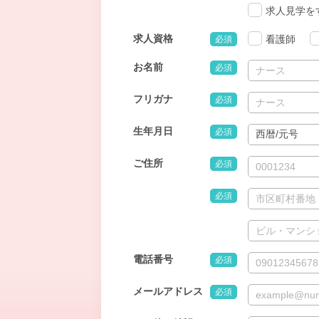
求人見学を
求人資格
看護師
必須
お名前
必須
フリガナ
必須
生年月日
必須
ご住所
必須
必須
電話番号
必須
メールアドレス
必須