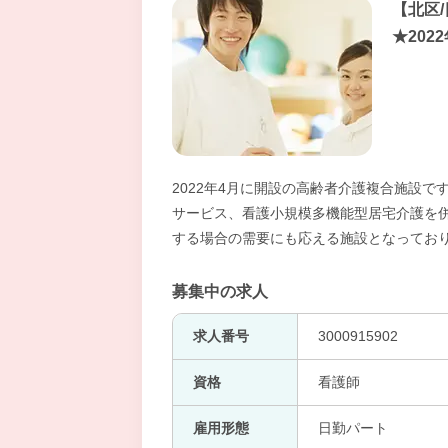
【北区
★202
2022年4月に開設の高齢者介護複合施設
サービス、看護小規模多機能型居宅介護を
する場合の需要にも応える施設となってお
募集中の求人
求人番号
3000915902
資格
看護師
雇用形態
日勤パート