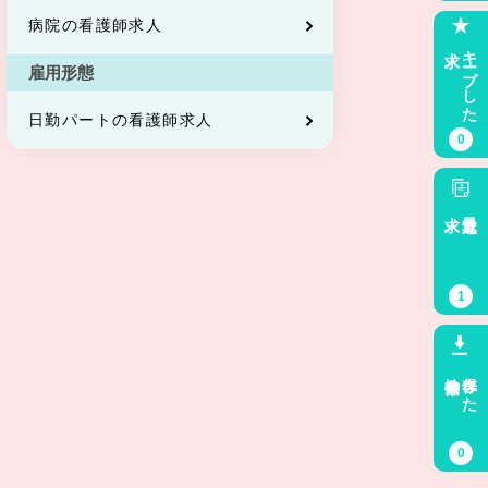
病院の看護師求人
求人
キープした
雇用形態
日勤パートの看護師求人
0
求人
最近見た
1
検索条件
保存した
0