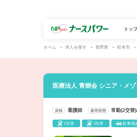
トッ
ホーム
求人を探す
長野県
松本市
医療法人 青樹会 シニア・メ
看護師
常勤(2交替)
資格
雇用形態
2交替
3交替
駐車場