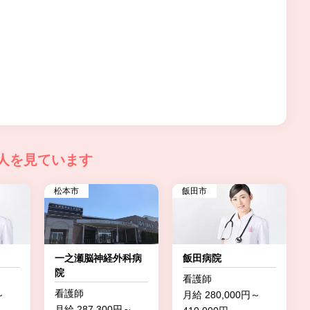
人を見ています
松本市
飯田市
一之瀬脳神経外科病
飯田病院
院
看護師
看護師
～
月給 280,000円～
月給 287,300円～