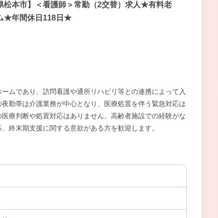
県松本市】＜看護師＞常勤（2交替）求人★有料老
ム★年間休日118日★
ホームであり、訪問看護や通所リハビリ等との連携によって入
の夜勤帯は介護業務が中心となり、医療処置を伴う緊急対応は
の医療判断や処置対応はありません。高齢者施設での経験がな
応、終末期支援に関する意欲がある方を歓迎します。