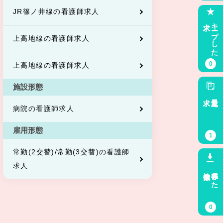
JR篠ノ井線の看護師求人
求人
キープした
上高地線の看護師求人
0
上高地線の看護師求人
施設形態
求人
最近見た
病院の看護師求人
雇用形態
1
常勤(2交替)/常勤(3交替)の看護師
求人
検索条件
保存した
0