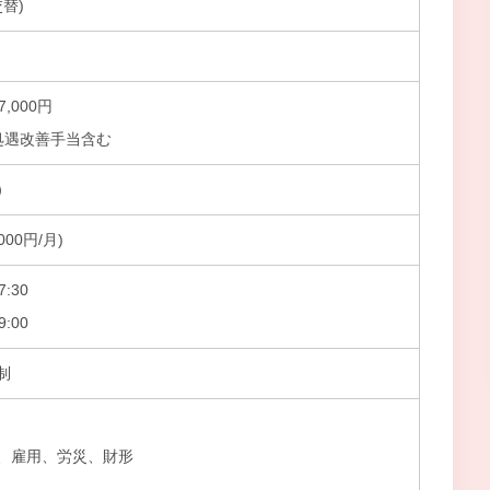
交替)
7,000円
処遇改善手当含む
）
000円/月)
:30
:00
制
、雇用、労災、財形