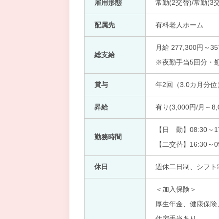
雇用形態
常勤(2交替)/常勤(3
配属先
有料老人ホーム
月給 277,300円～35
総支給
※夜勤手当5回分・
賞与
年2回（3.0カ月分位
昇給
有り(3,000円/月～8,
【日 勤】08:30～17
勤務時間
【二交替】16:30～09
休日
週休二日制、シフト
＜加入保険＞
厚生年金、健康保険
住宅手当あり