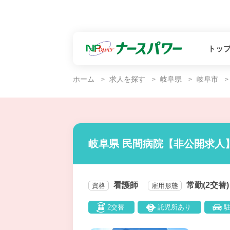
トッ
ホーム
求人を探す
岐阜県
岐阜市
岐阜県 民間病院【非公開求人
看護師
常勤(2交替)
資格
雇用形態
2交替
託児所あり