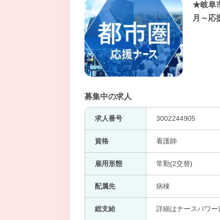
★岐阜
月～応
募集中の求人
求人番号
3002244905
資格
看護師
雇用形態
常勤(2交替)
配属先
病棟
総支給
詳細はナースパワー