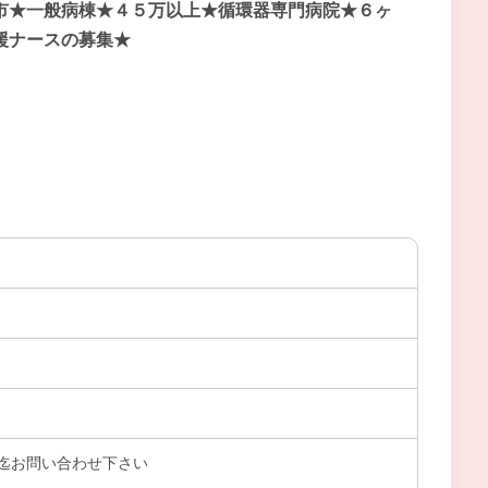
市★一般病棟★４５万以上★循環器専門病院★６ヶ
援ナースの募集★
迄お問い合わせ下さい