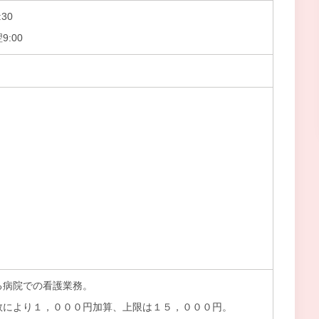
30
9:00
る病院での看護業務。
数により１，０００円加算、上限は１５，０００円。