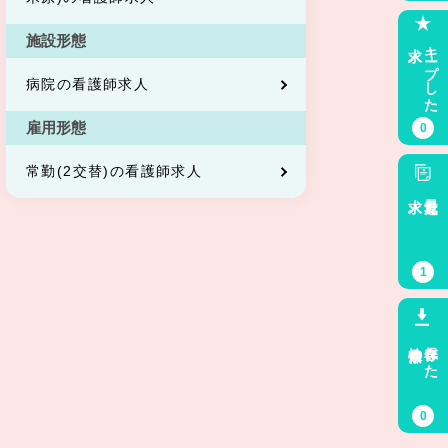
施設形態
求人
キープした
病院の看護師求人
雇用形態
0
常勤(2交替)の看護師求人
求人
最近見た
1
検索条件
保存した
0