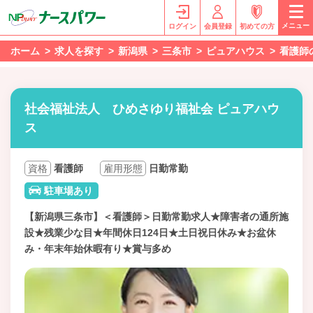
メニュー
ログイン
会員登録
初めての方
ホーム
求人を探す
新潟県
三条市
ピュアハウス
看護師
社会福祉法人 ひめさゆり福祉会 ピュアハウ
ス
資格
看護師
雇用形態
日勤常勤
駐車場あり
【新潟県三条市】＜看護師＞日勤常勤求人★障害者の通所施
設★残業少な目★年間休日124日★土日祝日休み★お盆休
み・年末年始休暇有り★賞与多め