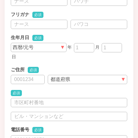
フリガナ
必須
生年月日
必須
年
月
日
ご住所
必須
必須
電話番号
必須