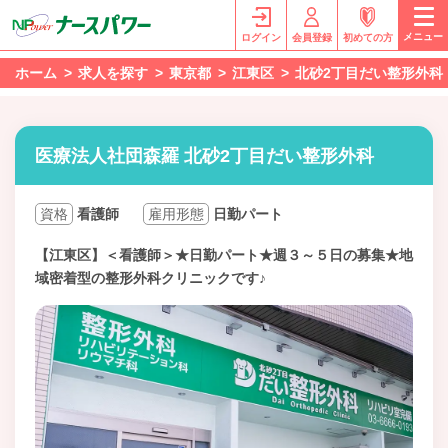
メニュー
ログイン
会員登録
初めての方
ホーム
求人を探す
東京都
江東区
北砂2丁目だい整形外科
医療法人社団森羅 北砂2丁目だい整形外科
資格
看護師
雇用形態
日勤パート
【江東区】＜看護師＞★日勤パート★週３～５日の募集★地
域密着型の整形外科クリニックです♪