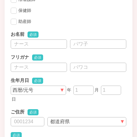
保健師
助産師
お名前
必須
フリガナ
必須
生年月日
必須
年
月
日
ご住所
必須
必須