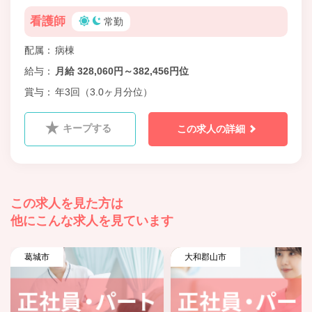
看護師
常勤
配属
病棟
給与
月給 328,060円～382,456円位
賞与
年3回（3.0ヶ月分位）
キープする
この求人の詳細
この求人を見た方は
他にこんな求人を見ています
葛城市
大和郡山市