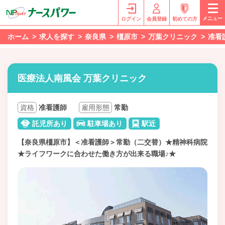
メニュー
ログイン
会員登録
初めての方
ホーム
求人を探す
奈良県
橿原市
万葉クリニック
准看
医療法人南風会 万葉クリニック
資格
准看護師
雇用形態
常勤
託児所あり
駐車場あり
駅近
【奈良県橿原市】＜准看護師＞常勤（二交替）★精神科病院
★ライフワークに合わせた働き方が出来る職場♪★