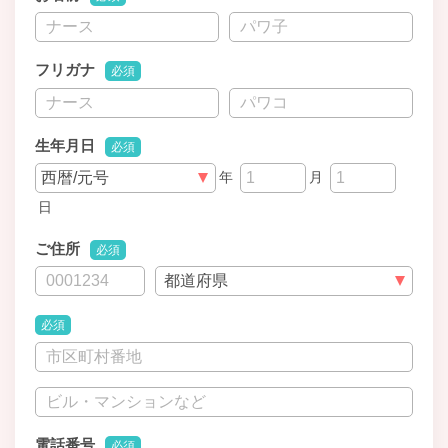
フリガナ
必須
生年月日
必須
年
月
日
ご住所
必須
必須
電話番号
必須