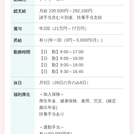
月給 230,500円～292,100円
総支給
諸手当含む※別途、扶養手当支給
年2回（21万円～77万円）
賞与
有り(年一回（0円～5,000円/月）)
昇給
【日 勤】8:00～17:00
勤務時間
【日 勤】8:00～18:00
【日 勤】9:00～18:00
【日 勤】9:30～16:45
月9日（28日の月のみ8日）
休日
＜加入保険＞
福利厚生
厚生年金、健康保険、雇用、労災、(確定
拠出年金)
扶養手当あり
＜通勤手当＞
有り(50,000円迄)