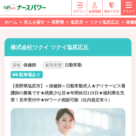
メニュー
ログイン
会員登録
初めての方
ホーム
求人を探す
長野県
塩尻市
ツクイ塩尻広丘
保健
株式会社ツクイ ツクイ塩尻広丘
資格
保健師
雇用形態
日勤常勤
駐車場あり
【長野県塩尻市】＜保健師＞日勤常勤求人★デイサービス看
護師の募集です★残業少な目★年間休日119日★福利厚生充
実！見学受付中★Wワーク相談可能（社内規定有り）