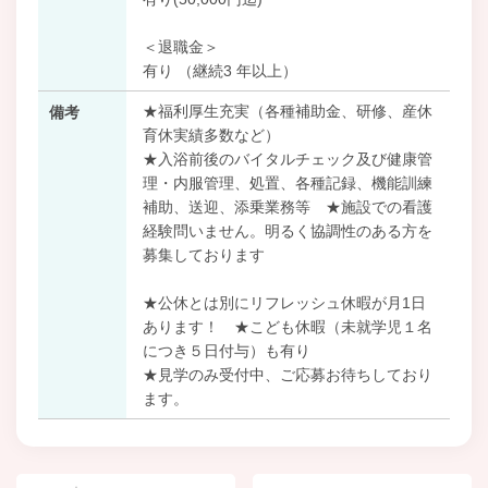
＜退職金＞
有り （継続3 年以上）
★福利厚生充実（各種補助金、研修、産休
備考
育休実績多数など）
★入浴前後のバイタルチェック及び健康管
理・内服管理、処置、各種記録、機能訓練
補助、送迎、添乗業務等 ★施設での看護
経験問いません。明るく協調性のある方を
募集しております
★公休とは別にリフレッシュ休暇が月1日
あります！ ★こども休暇（未就学児１名
につき５日付与）も有り
★見学のみ受付中、ご応募お待ちしており
ます。