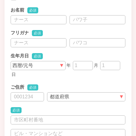
お名前
必須
フリガナ
必須
生年月日
必須
年
月
日
ご住所
必須
必須