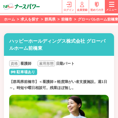
メニュー
ログイン
会員登録
初めての方
ホーム
求人を探す
群馬県
前橋市
グローバルホーム前橋
ハッピーホールディングス株式会社 グローバ
ルホーム前橋東
資格
看護師
雇用形態
日勤パート
駐車場あり
【群馬県前橋市】＜看護師＞軽度障がい者支援施設。週1日
～。時短や曜日相談可。残業ほぼ無し。