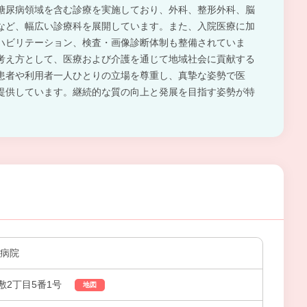
糖尿病領域を含む診療を実施しており、外科、整形外科、脳
など、幅広い診療科を展開しています。また、入院医療に加
ハビリテーション、検査・画像診断体制も整備されていま
考え方として、医療および介護を通じて地域社会に貢献する
患者や利用者一人ひとりの立場を尊重し、真摯な姿勢で医
提供しています。継続的な質の向上と発展を目指す姿勢が特
置病院
敷2丁目5番1号
地図