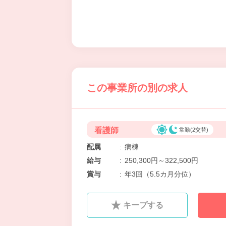
この事業所の別の求人
看護師
常勤(2交替)
配属
:
病棟
給与
:
250,300円～322,500円
賞与
:
年3回（5.5カ月分位）
キープする