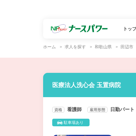
トッ
ホーム
求人を探す
和歌山県
田辺市
医療法人洗心会 玉置病院
看護師
日勤パート
資格
雇用形態
駐車場あり