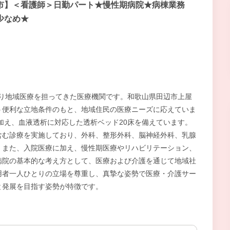
市】＜看護師＞日勤パート★慢性期病院★病棟業務
少なめ★
わたり地域医療を担ってきた医療機関です。和歌山県田辺市上屋
う便利な立地条件のもと、地域住民の医療ニーズに応えていま
に加え、血液透析に対応した透析ベッド20床を備えています。
含む診療を実施しており、外科、整形外科、脳神経外科、乳腺
。また、入院医療に加え、慢性期医療やリハビリテーション、
病院の基本的な考え方として、医療および介護を通じて地域社
用者一人ひとりの立場を尊重し、真摯な姿勢で医療・介護サー
と発展を目指す姿勢が特徴です。