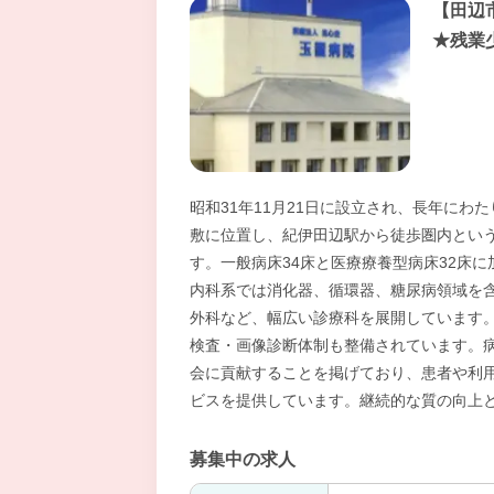
【田辺
★残業
昭和31年11月21日に設立され、長年に
敷に位置し、紀伊田辺駅から徒歩圏内とい
す。一般病床34床と医療療養型病床32床
内科系では消化器、循環器、糖尿病領域を
外科など、幅広い診療科を展開しています
検査・画像診断体制も整備されています。
会に貢献することを掲げており、患者や利
ビスを提供しています。継続的な質の向上
募集中の求人