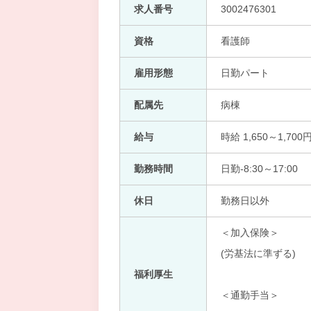
求人番号
3002476301
資格
看護師
雇用形態
日勤パート
配属先
病棟
給与
時給 1,650～1,700
勤務時間
日勤-8:30～17:00
休日
勤務日以外
＜加入保険＞
(労基法に準ずる)
福利厚生
＜通勤手当＞