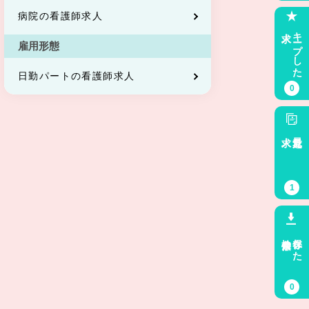
病院の看護師求人
求人
キープした
雇用形態
日勤パートの看護師求人
0
求人
最近見た
1
検索条件
保存した
0