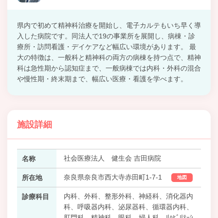
県内で初めて精神科治療を開始し、電子カルテもいち早く導
入した病院です。同法人で19の事業所を展開し、病棟・診
療所・訪問看護・デイケアなど幅広い環境があります。 最
大の特徴は、一般科と精神科の両方の病棟を持つ点で、精神
科は急性期から認知症まで、一般病棟では内科・外科の混合
や慢性期・終末期まで、幅広い医療・看護を学べます。
施設詳細
社会医療法人 健生会 吉田病院
名称
奈良県奈良市西大寺赤田町1-7-1
所在地
地図
内科、外科、整形外科、神経科、消化器内
診療科目
科、呼吸器内科、泌尿器科、循環器内科、
肛門科、精神科、眼科、婦人科、ﾘﾊﾋﾞﾘﾃｰｼ