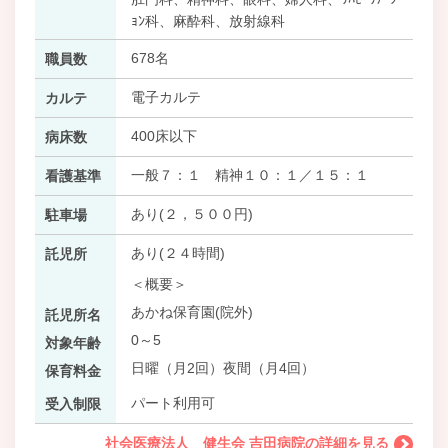
ｮﾝ科、麻酔科、放射線科
678名
職員数
電子カルテ
カルテ
400床以下
病床数
一般７：１ 精神１０：１／１５：１
看護基準
あり(２，５００円)
駐車場
あり(２４時間)
託児所
＜概要＞
あかね保育園(院外)
託児所名
0～5
対象年齢
日曜（月2回）夜間（月4回）
保育料金
パート利用可
受入制限
社会医療法人 健生会 吉田病院の詳細を見る