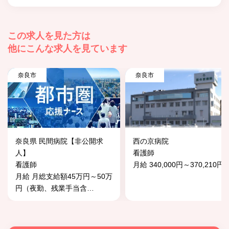
この求人を見た方は
他にこんな求人を見ています
奈良市
奈良市
奈良県 民間病院【非公開求
西の京病院
人】
看護師
看護師
月給 340,000円～370,210円
月給 月総支給額45万円～50万
円（夜勤、残業手当含
…