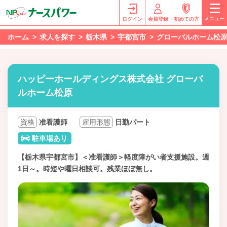
メニュー
ログイン
会員登録
初めての方
ホーム
求人を探す
栃木県
宇都宮市
グローバルホーム松
ハッピーホールディングス株式会社 グローバ
ルホーム松原
資格
准看護師
雇用形態
日勤パート
駐車場あり
【栃木県宇都宮市】＜准看護師＞軽度障がい者支援施設。週
1日～。時短や曜日相談可。残業ほぼ無し。