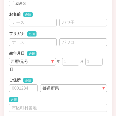
助産師
お名前
必須
フリガナ
必須
生年月日
必須
年
月
日
ご住所
必須
必須