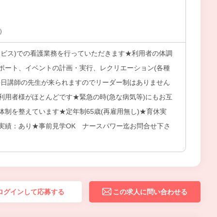
上）
ービス)での看護業務を行っていただきます★利用者の体調
ポート、イベントの計画・実行、レクリエーション(各種
毎日講師の先生が来られますのでリーダー制はありません
利用者様がほとんどです★緊急の時(急な病気等)にもお互
体制を整えています★定年制65歳(再雇用無し)★育休実
実績：あり★事前見学OK ナースパワー迄お問合せ下さ
ログインして応募する
この求人に問い合わせる