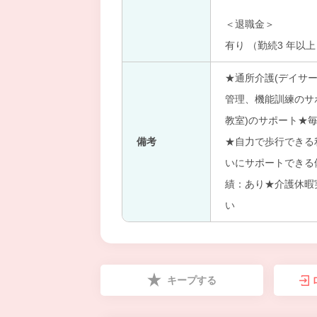
＜退職金＞
有り （勤続3 年以
★通所介護(デイサ
管理、機能訓練のサ
教室)のサポート★
備考
★自力で歩行できる
いにサポートできる
績：あり★介護休暇
い
キープする