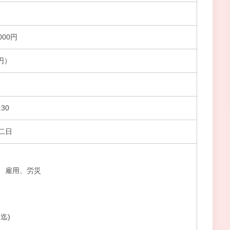
000円
円）
30
二日
、雇用、労災
迄)