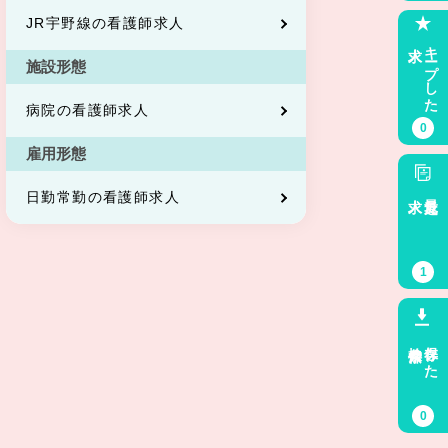
JR宇野線の看護師求人
求人
キープした
施設形態
病院の看護師求人
0
雇用形態
求人
最近見た
日勤常勤の看護師求人
1
検索条件
保存した
0