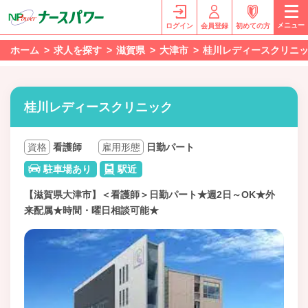
メニュー
ログイン
会員登録
初めての方
ホーム
求人を探す
滋賀県
大津市
桂川レディースクリニ
桂川レディースクリニック
資格
看護師
雇用形態
日勤パート
駐車場あり
駅近
【滋賀県大津市】＜看護師＞日勤パート★週2日～OK★外
来配属★時間・曜日相談可能★