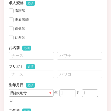
求人資格
必須
看護師
准看護師
保健師
助産師
お名前
必須
フリガナ
必須
生年月日
必須
年
月
日
ご住所
必須