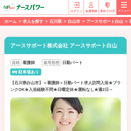
メニュー
ログイン
会員登録
初めての方
ホーム
求人を探す
石川県
白山市
アースサポート白山
アースサポート株式会社 アースサポート白山
資格
看護師
雇用形態
日勤パート
駐車場あり
【石川県白山市】＜看護師＞日勤パート求人訪問入浴★ブラ
ンクOK★入浴経験不問★日曜定休★運転なし★週2日～