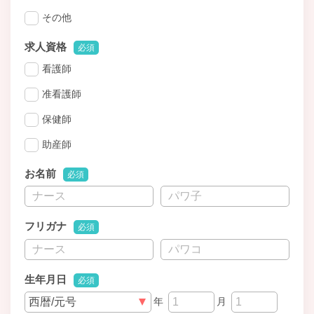
その他
求人資格
必須
看護師
准看護師
保健師
助産師
お名前
必須
フリガナ
必須
生年月日
必須
年
月