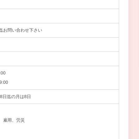
迄お問い合わせ下さい
00
:00
28日迄の月は8日
、雇用、労災