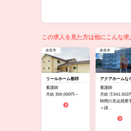
この求人を見た方は
他にこんな求
奈良市
奈良市
リールホーム都祁
アクアホームな
看護師
看護師
月給 300,000円～
月給 ①341,502
時間の見込残業
＋諸
…