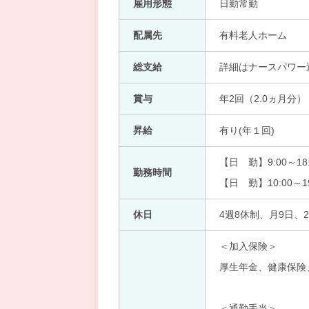
雇用形態
日勤常勤
配属先
有料老人ホーム
総支給
詳細はナースパワー
賞与
年2回（2.0ヵ月分）
昇給
有り(年１回)
【日 勤】9:00～18:
勤務時間
【日 勤】10:00～19
休日
4週8休制、月9日、
＜加入保険＞
厚生年金、健康保険
＜通勤手当＞