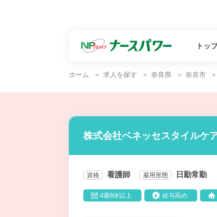
トッ
ホーム
求人を探す
奈良県
奈良市
株式会社ベネッセスタイルケア
看護師
日勤常勤
資格
雇用形態
4週8休以上
給与高め