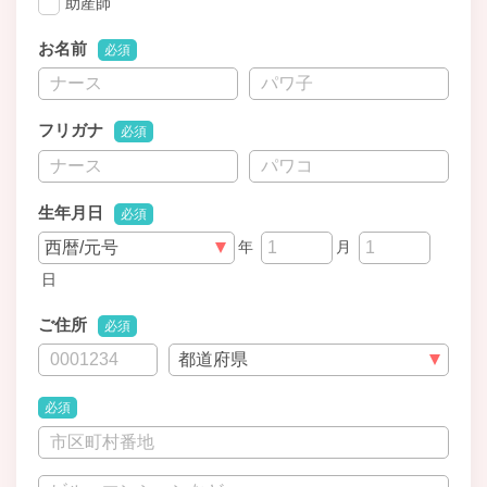
助産師
お名前
必須
フリガナ
必須
生年月日
必須
年
月
日
ご住所
必須
必須