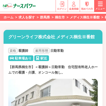
メニュー
ログイン
会員登録
初めての方
ホーム
求人を探す
群馬県
桐生市
メディス桐生Ⅲ番館
グリーンライフ株式会社 メディス桐生Ⅲ番館
資格
看護師
雇用形態
日勤常勤
駐車場あり
駅近
【群馬県桐生市】＜看護師＞日勤常勤 住宅型有料老人ホー
ムでの看護・介護、オンコール無し。