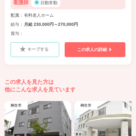
看護師
日勤常勤
配属
有料老人ホーム
給与
月給 230,000円～270,000円
賞与
キープする
この求人の詳細
この求人を見た方は
他にこんな求人を見ています
桐生市
桐生市