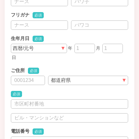
フリガナ
必須
生年月日
必須
年
月
日
ご住所
必須
必須
電話番号
必須