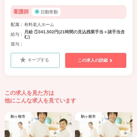
看護師
日勤常勤
配属
有料老人ホーム
月給 ①341,502円(21時間の見込残業手当＋諸手当含
給与
む)
賞与
キープする
この求人の詳細
この求人を見た方は
他にこんな求人を見ています
駒ヶ根市
駒ヶ根市