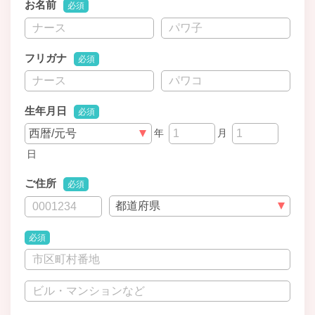
お名前
必須
フリガナ
必須
生年月日
必須
年
月
日
ご住所
必須
必須