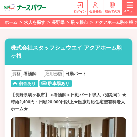
メニュー
ログイン
会員登録
初めての方
ホーム
求人を探す
長野県
駒ヶ根市
アクアホーム駒ヶ根
株式会社スタッフシュウエイ アクアホーム駒
ヶ根
資格
看護師
雇用形態
日勤パート
宿舎あり
駐車場あり
【長野県駒ヶ根市】＜看護師＞日勤パート求人（短期可）★
時給2,400円・日額20,000円以上★医療対応住宅型有料老人
ホーム★