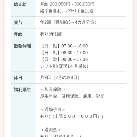
月給 260,050円～300,050円
総支給
諸手当含む。ｵﾝｺｰﾙ手当別途
年2回（職能給3～4カ月分位）
賞与
有り(年1回)
昇給
【日 勤】07:30～16:00
勤務時間
【日 勤】08:30～17:00
【日 勤】09:00～17:30
シフト制(変形1ヶ月単位)
月9日（2月のみ8日）
休日
＜加入保険＞
福利厚生
厚生年金、健康保険、雇用、労災
＜通勤手当＞
有り(（上限１００，０００円）)
＜退職金＞
有り （勤続3 年以上）