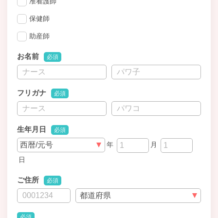
准看護師
保健師
助産師
お名前
必須
フリガナ
必須
生年月日
必須
年
月
日
ご住所
必須
必須