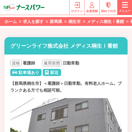
メニュー
ログイン
会員登録
初めての方
ホーム
求人を探す
群馬県
桐生市
メディス桐生Ⅰ番館
グリーンライフ株式会社 メディス桐生Ⅰ番館
資格
看護師
雇用形態
日勤常勤
駐車場あり
駅近
【群馬県桐生市】＜看護師＞日勤常勤。有料老人ホーム。ブ
ランクある方でも相談可能。