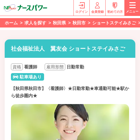
メニュー
ログイン
会員登録
初めての方
ホーム
求人を探す
秋田県
秋田市
ショートステイみさご
社会福祉法人 翼友会 ショートステイみさご
資格
看護師
雇用形態
日勤常勤
駐車場あり
【秋田県秋田市】〈看護師〉★日勤常勤★車通勤可能★駅か
ら徒歩圏内★