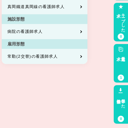
真岡鐵道真岡線の看護師求人
求人
キープした
施設形態
病院の看護師求人
0
雇用形態
求人
最近見た
常勤(2交替)の看護師求人
1
検索条件
保存した
0