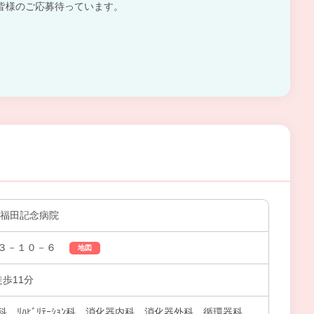
皆様のご応募待っています。
 福田記念病院
３－１０－６
地図
徒歩11分
、ﾘﾊﾋﾞﾘﾃｰｼｮﾝ科、消化器内科、消化器外科、循環器科、