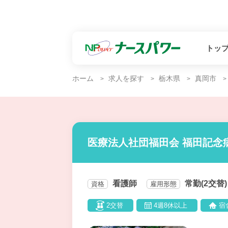
トッ
ホーム
求人を探す
栃木県
真岡市
医療法人社団福田会 福田記念
看護師
常勤(2交替)
資格
雇用形態
2交替
4週8休以上
宿