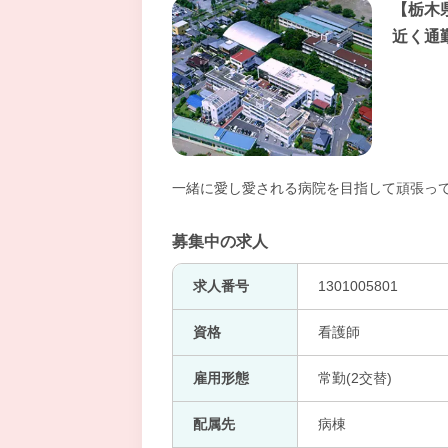
【栃木
近く通
一緒に愛し愛される病院を目指して頑張っ
募集中の求人
求人番号
1301005801
資格
看護師
雇用形態
常勤(2交替)
配属先
病棟