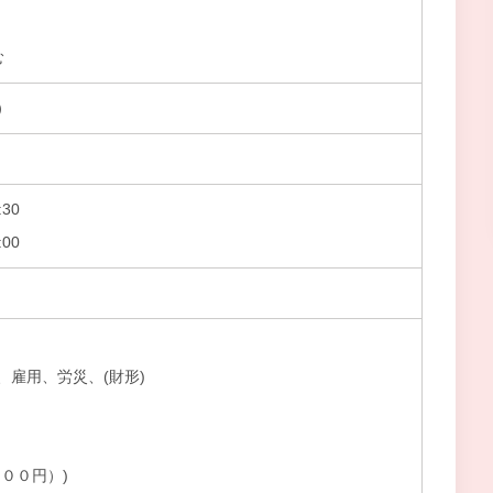
む
）
30
00
、雇用、労災、(財形)
００円）)