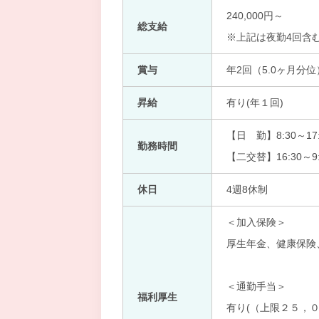
240,000円～
総支給
※上記は夜勤4回含
賞与
年2回（5.0ヶ月分位
昇給
有り(年１回)
【日 勤】8:30～17:
勤務時間
【二交替】16:30～9:
休日
4週8休制
＜加入保険＞
厚生年金、健康保険
＜通勤手当＞
福利厚生
有り(（上限２５，０