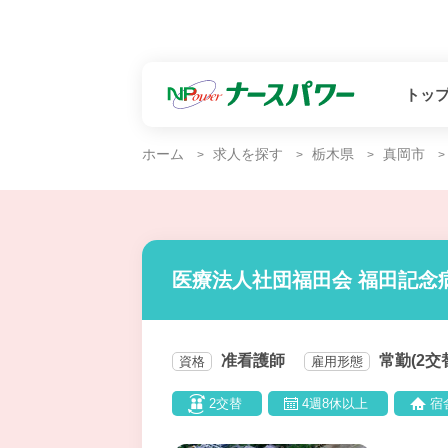
トッ
ホーム
求人を探す
栃木県
真岡市
医療法人社団福田会 福田記念
准看護師
常勤(2交
資格
雇用形態
2交替
4週8休以上
宿