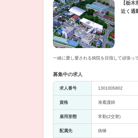
【栃木
近く通
一緒に愛し愛される病院を目指して頑張っ
募集中の求人
求人番号
1301005802
資格
准看護師
雇用形態
常勤(2交替)
配属先
病棟