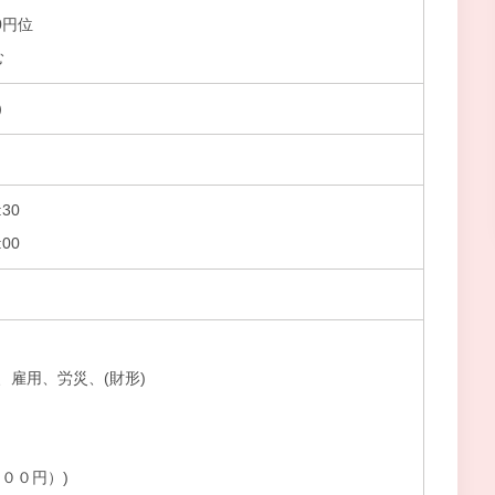
00円位
む
）
30
00
、雇用、労災、(財形)
００円）)