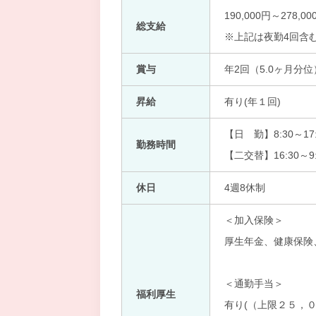
190,000円～278,0
総支給
※上記は夜勤4回含
賞与
年2回（5.0ヶ月分位
昇給
有り(年１回)
【日 勤】8:30～17:
勤務時間
【二交替】16:30～9:
休日
4週8休制
＜加入保険＞
厚生年金、健康保険
＜通勤手当＞
福利厚生
有り(（上限２５，０