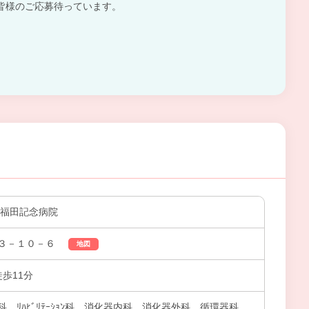
皆様のご応募待っています。
 福田記念病院
３－１０－６
地図
徒歩11分
、ﾘﾊﾋﾞﾘﾃｰｼｮﾝ科、消化器内科、消化器外科、循環器科、