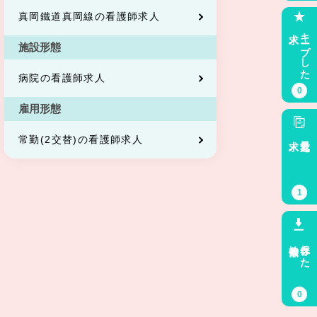
真岡鐵道真岡線の看護師求人
求人
キープした
施設形態
病院の看護師求人
0
雇用形態
求人
最近見た
常勤(2交替)の看護師求人
1
検索条件
保存した
0