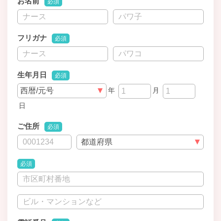
お名前
必須
フリガナ
必須
生年月日
必須
年
月
日
ご住所
必須
必須