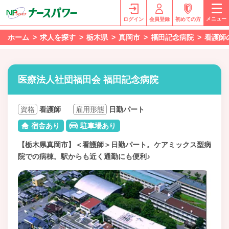
メニュー
ログイン
会員登録
初めての方
ホーム
求人を探す
栃木県
真岡市
福田記念病院
看護師
医療法人社団福田会 福田記念病院
資格
看護師
雇用形態
日勤パート
宿舎あり
駐車場あり
【栃木県真岡市】＜看護師＞日勤パート。ケアミックス型病
院での病棟。駅からも近く通勤にも便利♪