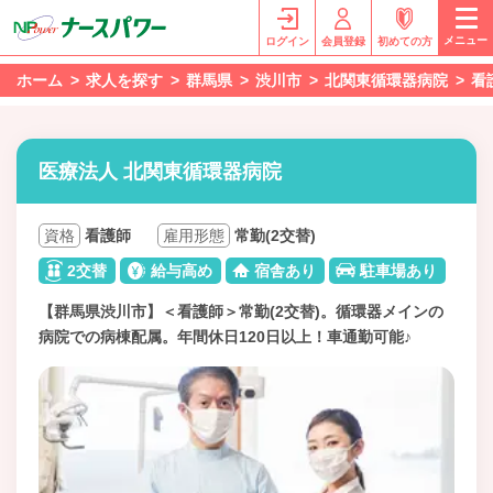
メニュー
ログイン
会員登録
初めての方
ホーム
求人を探す
群馬県
渋川市
北関東循環器病院
看
医療法人 北関東循環器病院
資格
看護師
雇用形態
常勤(2交替)
2交替
給与高め
宿舎あり
駐車場あり
【群馬県渋川市】＜看護師＞常勤(2交替)。循環器メインの
病院での病棟配属。年間休日120日以上！車通勤可能♪