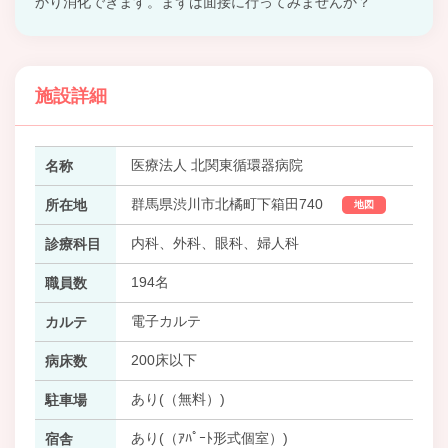
かり消化できます。まずは面接に行ってみませんか？
施設詳細
医療法人 北関東循環器病院
名称
群馬県渋川市北橘町下箱田740
所在地
地図
内科、外科、眼科、婦人科
診療科目
194名
職員数
電子カルテ
カルテ
200床以下
病床数
あり(（無料）)
駐車場
あり(（ｱﾊﾟｰﾄ形式個室）)
宿舎