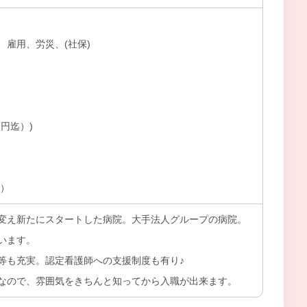
、雇用、労災、(社保)
円迄）)
上）
変え新たにスタートした病院。大手法人グループの病院。
います。
等も充実。認定看護師への支援制度も有り♪
なので、雰囲気をきちんと知ってから入職が出来ます。