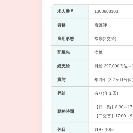
求人番号
1303608103
資格
看護師
雇用形態
常勤(2交替)
配属先
病棟
総支給
月給 297,000
賞与
年2回（3.7ヶ月分位
昇給
有り(年１回)
【日 勤】8:30～17:
勤務時間
【二交替】17:00～9:
休日
月9～10日