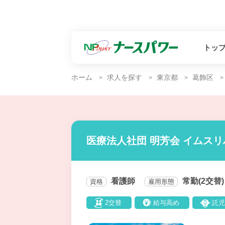
トッ
ホーム
求人を探す
東京都
葛飾区
医療法人社団 明芳会 イムス
看護師
常勤(2交替)
資格
雇用形態
2交替
給与高め
託児