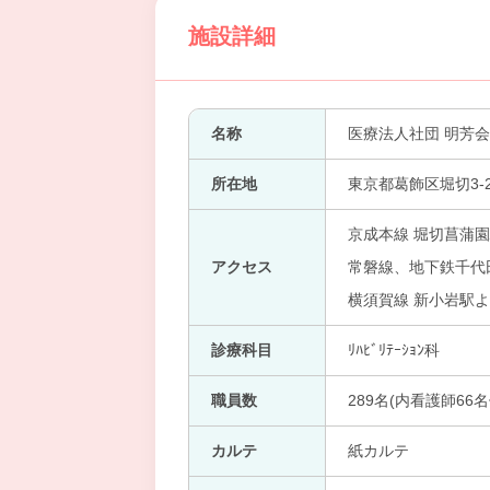
施設詳細
名称
医療法人社団 明芳
所在地
東京都葛飾区堀切3-2
京成本線 堀切菖蒲園
アクセス
常磐線、地下鉄千代
横須賀線 新小岩駅よ
診療科目
ﾘﾊﾋﾞﾘﾃｰｼｮﾝ科
職員数
289名(内看護師66名
カルテ
紙カルテ