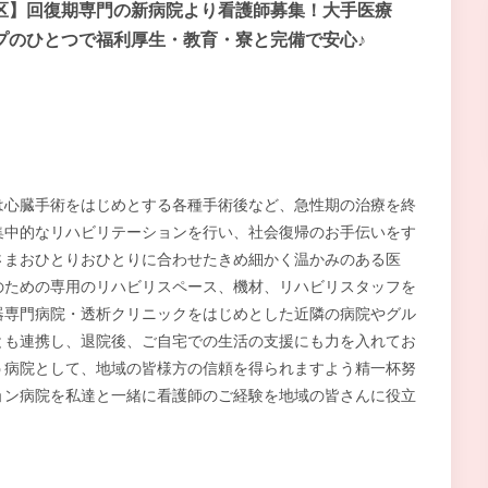
区】回復期専門の新病院より看護師募集！大手医療
プのひとつで福利厚生・教育・寮と完備で安心♪
は心臓手術をはじめとする各種手術後など、急性期の治療を終
集中的なリハビリテーションを行い、社会復帰のお手伝いをす
さまおひとりおひとりに合わせたきめ細かく温かみのある医
のための専用のリハビリスペース、機材、リハビリスタッフを
器専門病院・透析クリニックをはじめとした近隣の病院やグル
とも連携し、退院後、ご自宅での生活の支援にも力を入れてお
う病院として、地域の皆様方の信頼を得られますよう精一杯努
ョン病院を私達と一緒に看護師のご経験を地域の皆さんに役立