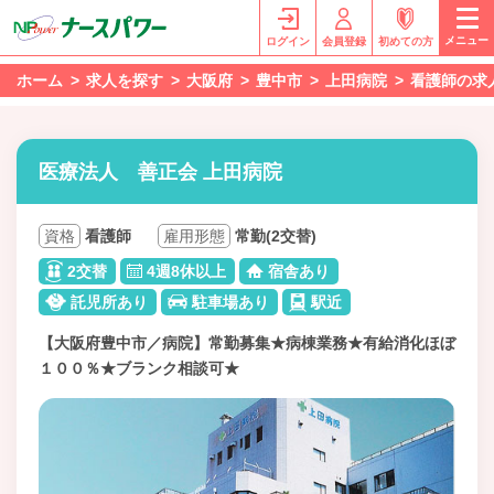
メニュー
ログイン
会員登録
初めての方
ホーム
求人を探す
大阪府
豊中市
上田病院
看護師の求
医療法人 善正会 上田病院
資格
看護師
雇用形態
常勤(2交替)
2交替
4週8休以上
宿舎あり
託児所あり
駐車場あり
駅近
【大阪府豊中市／病院】常勤募集★病棟業務★有給消化ほぼ
１００％★ブランク相談可★