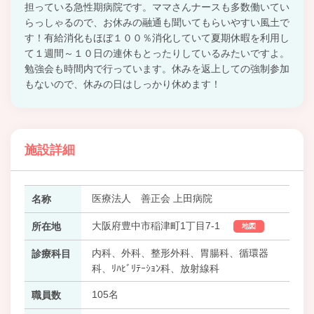
担っている急性期病院です。ママさんナースも多数働いてい
らっしゃるので、お休みの融通も聞いてもらいやすい風土で
す！有給消化もほぼ１００％消化していて夏期休暇を利用し
て１週間～１０日の連休もとったりしているみたいですよ。
勉強会も時間内で行っています。休みを返上しての強制参加
もないので、休みの日はしっかり休めます！
施設詳細
医療法人 善正会 上田病院
名称
大阪府豊中市稲津町1丁目7-1
所在地
地図
内科、外科、整形外科、胃腸科、循環器
診療科目
科、ﾘﾊﾋﾞﾘﾃｰｼｮﾝ科、放射線科
105名
職員数