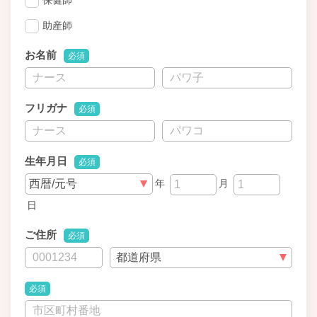
助産師
お名前
必須
フリガナ
必須
生年月日
必須
年
月
日
ご住所
必須
必須