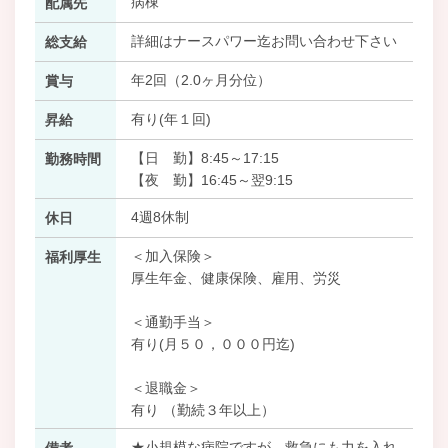
病棟
配属先
詳細はナースパワー迄お問い合わせ下さい
総支給
年2回（2.0ヶ月分位）
賞与
有り(年１回)
昇給
【日 勤】8:45～17:15
勤務時間
【夜 勤】16:45～翌9:15
4週8休制
休日
＜加入保険＞
福利厚生
厚生年金、健康保険、雇用、労災
＜通勤手当＞
有り(月５０，０００円迄)
＜退職金＞
有り （勤続３年以上）
★小規模な病院ですが、救急にも力を入れ
備考