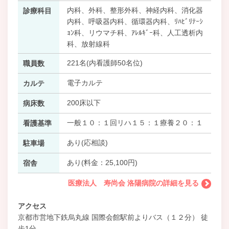
内科、外科、整形外科、神経内科、消化器
診療科目
内科、呼吸器内科、循環器内科、ﾘﾊﾋﾞﾘﾃｰｼ
ｮﾝ科、リウマチ科、ｱﾚﾙｷﾞｰ科、人工透析内
科、放射線科
221名(内看護師50名位)
職員数
電子カルテ
カルテ
200床以下
病床数
一般１０：１回リハ１５：１療養２０：１
看護基準
あり(応相談)
駐車場
あり(料金：25,100円)
宿舎
医療法人 寿尚会 洛陽病院の詳細を見る
アクセス
京都市営地下鉄烏丸線 国際会館駅前よりバス（１２分） 徒
歩1分