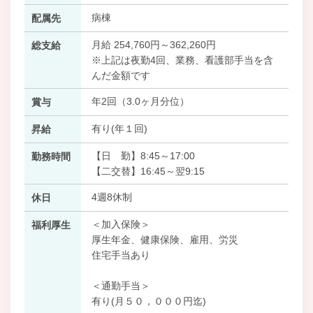
病棟
配属先
月給 254,760円～362,260円
総支給
※上記は夜勤4回、業務、看護部手当を含
んだ金額です
年2回（3.0ヶ月分位）
賞与
有り(年１回)
昇給
【日 勤】8:45～17:00
勤務時間
【二交替】16:45～翌9:15
4週8休制
休日
＜加入保険＞
福利厚生
厚生年金、健康保険、雇用、労災
住宅手当あり
＜通勤手当＞
有り(月５０，０００円迄)