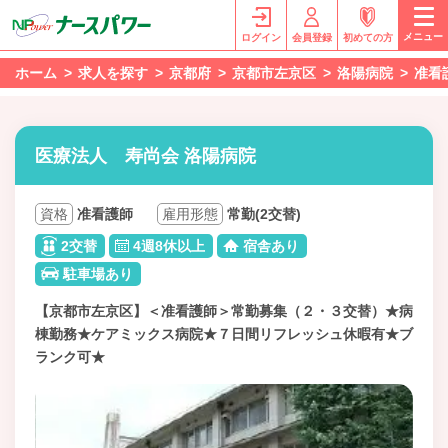
メニュー
ログイン
会員登録
初めての方
ホーム
求人を探す
京都府
京都市左京区
洛陽病院
准看
医療法人 寿尚会 洛陽病院
資格
准看護師
雇用形態
常勤(2交替)
2交替
4週8休以上
宿舎あり
駐車場あり
【京都市左京区】＜准看護師＞常勤募集（２・３交替）★病
棟勤務★ケアミックス病院★７日間リフレッシュ休暇有★ブ
ランク可★