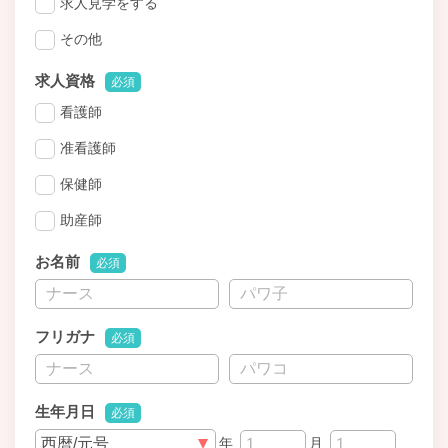
求人見学をする
その他
求人資格
必須
看護師
准看護師
保健師
助産師
お名前
必須
フリガナ
必須
生年月日
必須
年
月