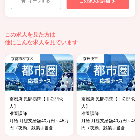
キープする
この求人の詳細
この求人を見た方は
他にこんな求人を見ています
京都市左京区
京丹後市
京都府 民間病院【非公開求
京都府 民間病院【非公開求
人】
人】
准看護師
准看護師
月給 月総支給額40万円～45万
月給 月総支給額40万円～45
円（夜勤、残業手当含
…
円（夜勤、残業手当含
…