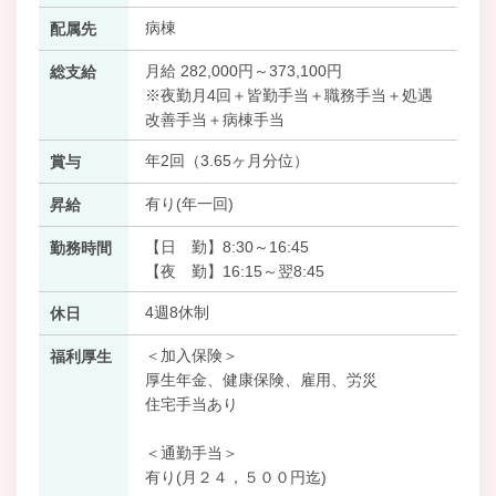
病棟
配属先
月給 282,000円～373,100円
総支給
※夜勤月4回＋皆勤手当＋職務手当＋処遇
改善手当＋病棟手当
年2回（3.65ヶ月分位）
賞与
有り(年一回)
昇給
【日 勤】8:30～16:45
勤務時間
【夜 勤】16:15～翌8:45
4週8休制
休日
＜加入保険＞
福利厚生
厚生年金、健康保険、雇用、労災
住宅手当あり
＜通勤手当＞
有り(月２４，５００円迄)