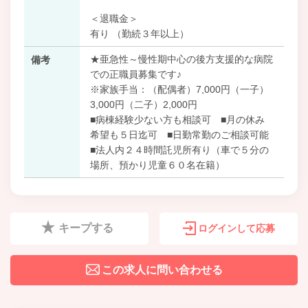
＜退職金＞
有り （勤続３年以上）
★亜急性～慢性期中心の後方支援的な病院
備考
での正職員募集です♪
※家族手当：（配偶者）7,000円（一子）
3,000円（二子）2,000円
■病棟経験少ない方も相談可 ■月の休み
希望も５日迄可 ■日勤常勤のご相談可能
■法人内２４時間託児所有り（車で５分の
場所、預かり児童６０名在籍）
キープする
ログインして応募
この求人に問い合わせる