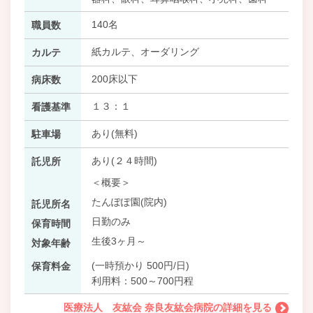
140名
職員数
紙カルテ、オーダリング
カルテ
200床以下
病床数
１３：１
看護基準
あり(無料)
駐車場
あり(２４時間)
託児所
＜概要＞
たんぽぽ園(院内)
託児所名
日勤のみ
保育時間
生後3ヶ月～
対象年齢
(一時預かり 500円/日)
保育料金
利用料：500～700円程
医療法人 友紘会 奈良友紘会病院の詳細を見る