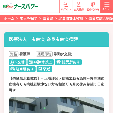
メニュー
ログイン
会員登録
初めての方
ホーム
求人を探す
奈良県
北葛城郡上牧町
奈良友紘会病
医療法人 友紘会 奈良友紘会病院
資格
看護師
雇用形態
常勤(2交替)
2交替
4週8休以上
託児所あり
駐車場あり
駅近
【奈良県北葛城郡】＜正看護師＞病棟常勤★急性～慢性期迄
病棟有り★病棟経験少ない方も相談可★月の休み希望５日迄
可★