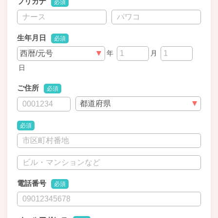
フリガナ
必須
生年月日
必須
年
月
日
ご住所
必須
必須
電話番号
必須