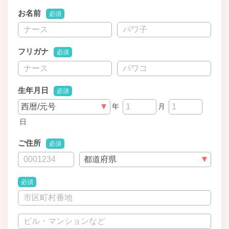
お名前
必須
フリガナ
必須
生年月日
必須
年
月
日
ご住所
必須
必須