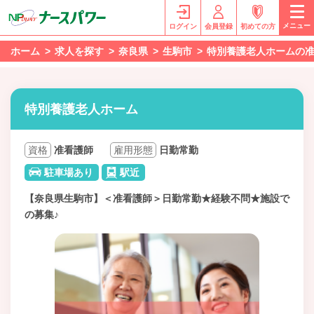
メニュー
ログイン
会員登録
初めての方
ホーム
求人を探す
奈良県
生駒市
特別養護老人ホームの
特別養護老人ホーム
資格
准看護師
雇用形態
日勤常勤
駐車場あり
駅近
【奈良県生駒市】＜准看護師＞日勤常勤★経験不問★施設で
の募集♪