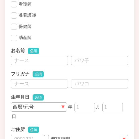
看護師
准看護師
保健師
助産師
お名前
必須
フリガナ
必須
生年月日
必須
年
月
日
ご住所
必須