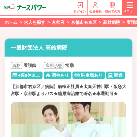
メニュー
ログイン
会員登録
初めての方
ホーム
求人を探す
京都府
京都市右京区
高雄病院
看護
一般財団法人 高雄病院
資格
看護師
雇用形態
常勤
4週8休以上
宿舎あり
駐車場あり
駅近
【京都市右京区／病院】病棟正社員★太秦天神川駅・阪急大
宮駅・京都駅よりバス★糖尿病治療で著名★車通勤可★