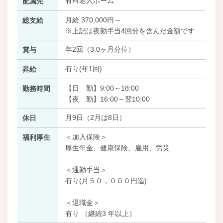
有料老人ホーム
配属先
月給 370,000円～
総支給
※上記は夜勤手当4回分を含んだ金額です
年2回（3.0ヶ月分位）
賞与
有り(年1回)
昇給
【日 勤】9:00～18:00
勤務時間
【夜 勤】16:00～翌10:00
月9日（2月は8日）
休日
＜加入保険＞
福利厚生
厚生年金、健康保険、雇用、労災
＜通勤手当＞
有り(月５０，０００円迄)
＜退職金＞
有り （継続3 年以上）