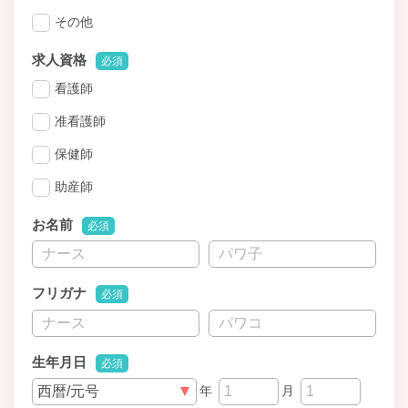
その他
求人資格
必須
看護師
准看護師
保健師
助産師
お名前
必須
フリガナ
必須
生年月日
必須
年
月