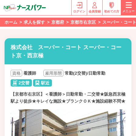
メニュー
ログイン
会員登録
初めての方
ホーム
求人を探す
京都府
京都市右京区
スーパー・コー
株式会社 スーパー・コート スーパー・コー
ト京・西京極
資格
看護師
雇用形態
常勤(2交替)/日勤常勤
2交替
駅近
【京都市右京区】＜看護師＞日勤常勤・二交替★阪急西京極
駅より徒歩★キレイな施設★ブランクＯＫ★施設経験不問★