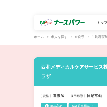
トッ
ホーム
求人を探す
奈良県
生駒郡斑
西和メディカルケアサービス株
ラザ
看護師
日勤常勤
資格
雇用形態
給与高め
駐車場あり