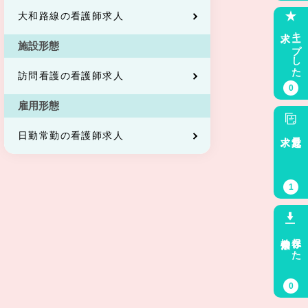
大和路線の看護師求人
求人
キープした
施設形態
訪問看護の看護師求人
0
雇用形態
求人
最近見た
日勤常勤の看護師求人
1
検索条件
保存した
0