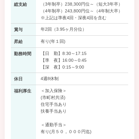
（3年制卒）238,300円位～（短大3年卒）
総支給
（4年制卒）243,800円位～（4年制大卒）
※上記は準夜4回・深夜4回を含む
年2回（3.95ヶ月分位）
賞与
有り(年１回)
昇給
【日 勤】8:30～17:15
勤務時間
【準 夜】16:00～0:45
【深 夜】0:15～9:00
4週8休制
休日
＜加入保険＞
福利厚生
(市町村共済)
住宅手当あり
扶養手当あり
＜通勤手当＞
有り(月５０，０００円迄)