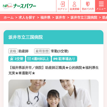
メニュー
ログイン
会員登録
初めての方
ホーム
求人を探す
福井県
坂井市
坂井市立三国病院
助
坂井市立三国病院
資格
助産師
雇用形態
常勤(3交替)
3交替
4週8休以上
駐車場あり
【福井県坂井市／病院】助産師正職員★公的病院★福利厚生
充実★車通勤可★