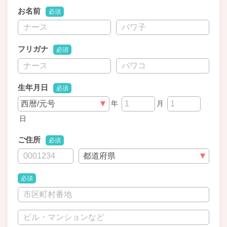
お名前
必須
フリガナ
必須
生年月日
必須
年
月
日
ご住所
必須
必須