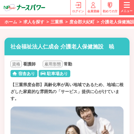
メニュー
ログイン
会員登録
初めての方
ホーム
求人を探す
三重県
度会郡大紀町
介護老人保健施
社会福祉法人仁成会 介護老人保健施設 暁
資格
看護師
雇用形態
常勤
宿舎あり
駐車場あり
【三重県度会郡】高齢化率が高い地域であるため、地域に根
ざした家庭的な雰囲気の「サービス」提供に心がけていま
す。