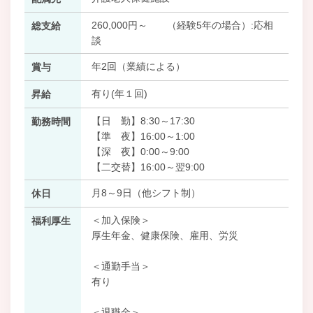
260,000円～ （経験5年の場合）:応相
総支給
談
年2回（業績による）
賞与
有り(年１回)
昇給
【日 勤】8:30～17:30
勤務時間
【準 夜】16:00～1:00
【深 夜】0:00～9:00
【二交替】16:00～翌9:00
月8～9日（他シフト制）
休日
＜加入保険＞
福利厚生
厚生年金、健康保険、雇用、労災
＜通勤手当＞
有り
＜退職金＞