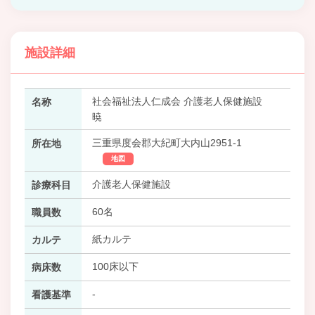
施設詳細
社会福祉法人仁成会 介護老人保健施設
名称
暁
三重県度会郡大紀町大内山2951-1
所在地
地図
介護老人保健施設
診療科目
60名
職員数
紙カルテ
カルテ
100床以下
病床数
-
看護基準