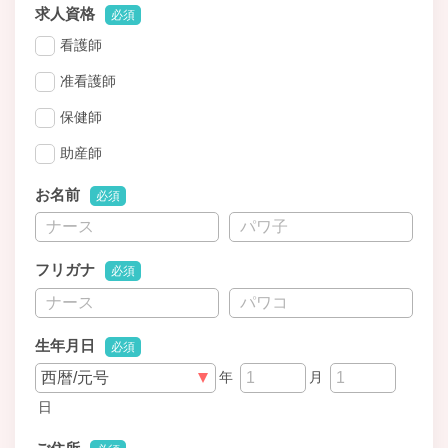
求人資格
必須
看護師
准看護師
保健師
助産師
お名前
必須
フリガナ
必須
生年月日
必須
年
月
日