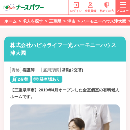
メニュー
ログイン
会員登録
初めての方
ホーム
求人を探す
三重県
津市
ハーモニーハウス津大園
株式会社ハピネライフ一光 ハーモニーハウス
津大園
資格
看護師
雇用形態
常勤(2交替)
2交替
駐車場あり
【三重県津市】2019年4月オープンした全室個室の有料老人
ホームです。