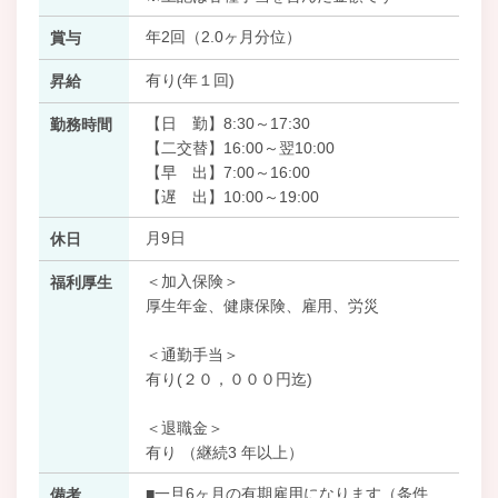
年2回（2.0ヶ月分位）
賞与
有り(年１回)
昇給
【日 勤】8:30～17:30
勤務時間
【二交替】16:00～翌10:00
【早 出】7:00～16:00
【遅 出】10:00～19:00
月9日
休日
＜加入保険＞
福利厚生
厚生年金、健康保険、雇用、労災
＜通勤手当＞
有り(２０，０００円迄)
＜退職金＞
有り （継続3 年以上）
■一旦6ヶ月の有期雇用になります（条件
備考