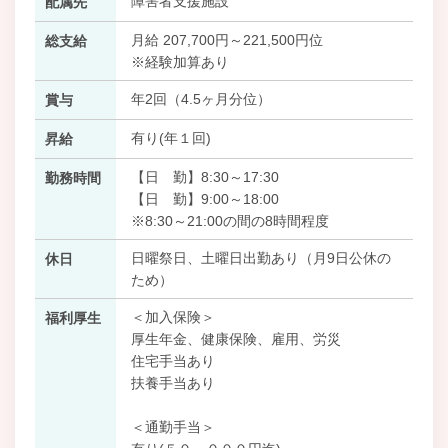
障害者支援施設
配属先
月給 207,700円～221,500円位
総支給
※経験加算あり
年2回（4.5ヶ月分位）
賞与
有り(年１回)
昇給
【日 勤】8:30～17:30
勤務時間
【日 勤】9:00～18:00
※8:30～21:00の間の8時間程度
日曜祭日、土曜日出勤あり（月9日公休の
休日
ため）
＜加入保険＞
福利厚生
厚生年金、健康保険、雇用、労災
住宅手当あり
扶養手当あり
＜通勤手当＞