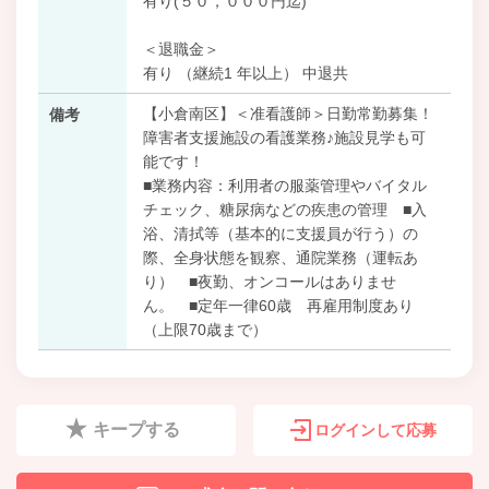
有り(５０，０００円迄)
＜退職金＞
有り （継続1 年以上） 中退共
【小倉南区】＜准看護師＞日勤常勤募集！
備考
障害者支援施設の看護業務♪施設見学も可
能です！
■業務内容：利用者の服薬管理やバイタル
チェック、糖尿病などの疾患の管理 ■入
浴、清拭等（基本的に支援員が行う）の
際、全身状態を観察、通院業務（運転あ
り） ■夜勤、オンコールはありませ
ん。 ■定年一律60歳 再雇用制度あり
（上限70歳まで）
キープする
ログインして応募