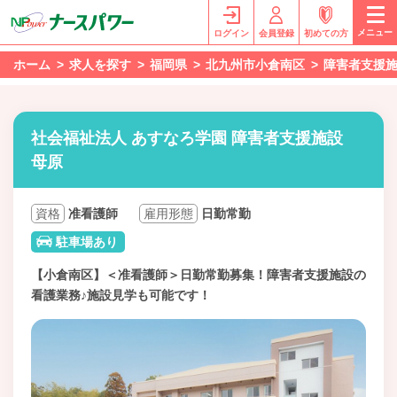
メニュー
ログイン
会員登録
初めての方
ホーム
求人を探す
福岡県
北九州市小倉南区
障害者支援
社会福祉法人 あすなろ学園 障害者支援施設
母原
資格
准看護師
雇用形態
日勤常勤
駐車場あり
【小倉南区】＜准看護師＞日勤常勤募集！障害者支援施設の
看護業務♪施設見学も可能です！