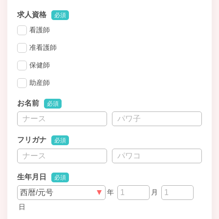
求人資格
必須
看護師
准看護師
保健師
助産師
お名前
必須
フリガナ
必須
生年月日
必須
年
月
日