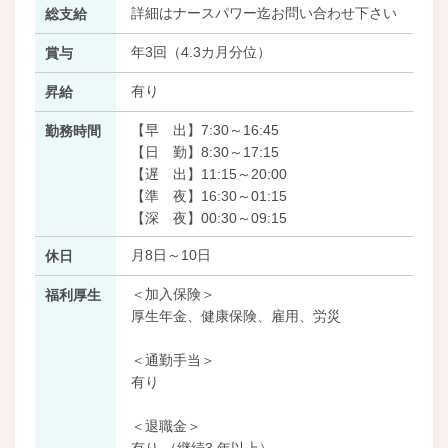
詳細はナースパワー迄お問い合わせ下さい
総支給
年3回（4.3カ月分位）
賞与
有り
昇給
【早 出】7:30～16:45
勤務時間
【日 勤】8:30～17:15
【遅 出】11:15～20:00
【準 夜】16:30～01:15
【深 夜】00:30～09:15
月8日～10日
休日
＜加入保険＞
福利厚生
厚生年金、健康保険、雇用、労災
＜通勤手当＞
有り
＜退職金＞
有り （継続3 年以上）