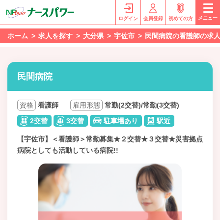
メニュー
ログイン
会員登録
初めての方
ホーム
求人を探す
大分県
宇佐市
民間病院の看護師の求
民間病院
資格
看護師
雇用形態
常勤(2交替)/常勤(3交替)
2交替
3交替
駐車場あり
駅近
【宇佐市】＜看護師＞常勤募集★２交替★３交替★災害拠点
病院としても活動している病院!!