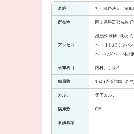
名称
社会医療法人 清風
所在地
岡山県勝田郡奈義町豊
姫新線 勝間田駅から
アクセス
バス 中鉄ほくぶバス
バス なぎバス 林野
診療科目
内科、小児科
職員数
15名(内看護師8名位
カルテ
電子カルテ
病床数
0床
看護基準
-