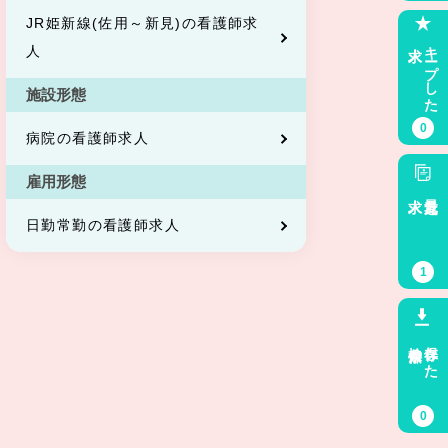
JR姫新線(佐用～新見)の看護師求
求人
キープした
人
施設形態
0
病院の看護師求人
雇用形態
求人
最近見た
日勤常勤の看護師求人
1
検索条件
保存した
0