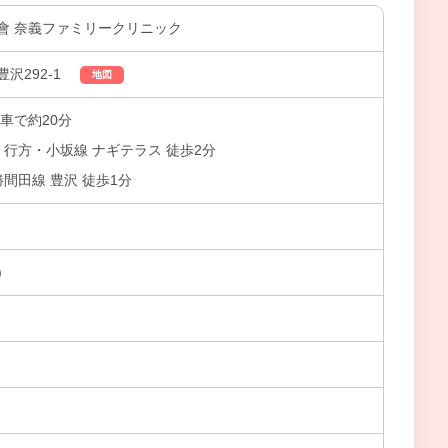
會 奈義ファミリークリニック
沢292-1
地図
車で約20分
 行方・小坂線 ナギテラス 徒歩2分
勝間田線 豊沢 徒歩1分
)