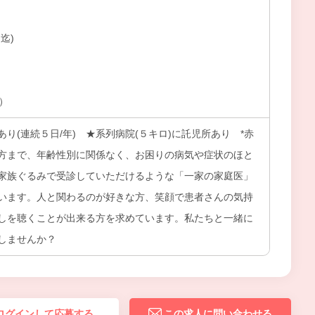
迄)
上）
り(連続５日/年) ★系列病院(５キロ)に託児所あり *赤
方まで、年齢性別に関係なく、お困りの病気や症状のほと
家族ぐるみで受診していただけるような「一家の家庭医」
います。人と関わるのが好きな方、笑顔で患者さんの気持
しを聴くことが出来る方を求めています。私たちと一緒に
しませんか？
ログインして応募する
この求人に問い合わせる