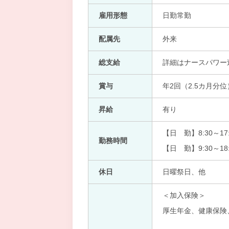
雇用形態
日勤常勤
配属先
外来
総支給
詳細はナースパワー
賞与
年2回（2.5カ月分位
昇給
有り
【日 勤】8:30～17:
勤務時間
【日 勤】9:30～18:
休日
日曜祭日、他
＜加入保険＞
厚生年金、健康保険