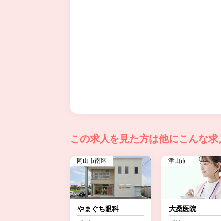
この求人を見た方は
他にこんな求
岡山市南区
津山市
やまぐち眼科
大桑医院