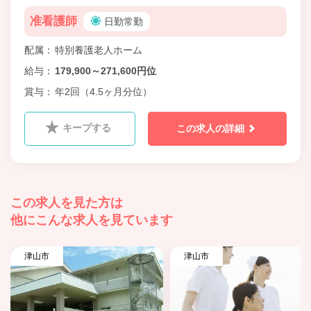
准看護師
日勤常勤
配属
特別養護老人ホーム
給与
179,900～271,600円位
賞与
年2回（4.5ヶ月分位）
キープする
この求人の詳細
この求人を見た方は
他にこんな求人を見ています
津山市
津山市