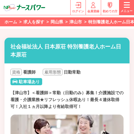
メニュー
ログイン
会員登録
初めての方
ホーム
求人を探す
岡山県
津山市
特別養護老人ホーム日
社会福祉法人 日本原荘 特別養護老人ホーム日
本原荘
資格
看護師
雇用形態
日勤常勤
駐車場あり
【津山市】＜看護師＞常勤（日勤のみ）募集！介護施設での
看護・介護業務★リフレッシュ休暇あり！最長４連休取得
可！入社１ヵ月以降より有給取得可！