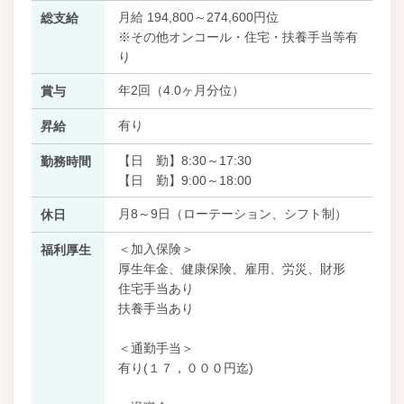
月給 194,800～274,600円位
総支給
※その他オンコール・住宅・扶養手当等有
り
年2回（4.0ヶ月分位）
賞与
有り
昇給
【日 勤】8:30～17:30
勤務時間
【日 勤】9:00～18:00
月8～9日（ローテーション、シフト制）
休日
＜加入保険＞
福利厚生
厚生年金、健康保険、雇用、労災、財形
住宅手当あり
扶養手当あり
＜通勤手当＞
有り(１７，０００円迄)