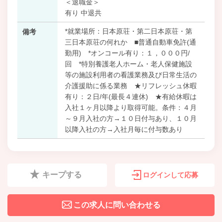
＜退職金＞
有り 中退共
*就業場所：日本原荘・第二日本原荘・第
備考
三日本原荘の何れか ■普通自動車免許(通
勤用) *オンコール有り：１，０００円/
回 *特別養護老人ホーム・老人保健施設
等の施設利用者の看護業務及び日常生活の
介護援助に係る業務 ★リフレッシュ休暇
有り：２日/年(最長４連休) ★有給休暇は
入社１ヶ月以降より取得可能。条件：４月
～９月入社の方→１０日付与あり、１０月
以降入社の方→入社月毎に付与数あり
キープする
ログインして応募
この求人に問い合わせる