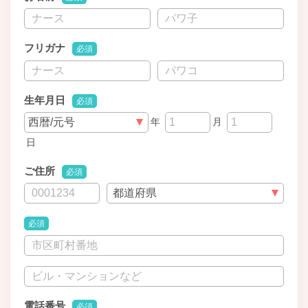
フリガナ
必須
生年月日
必須
年
月
日
ご住所
必須
必須
電話番号
必須