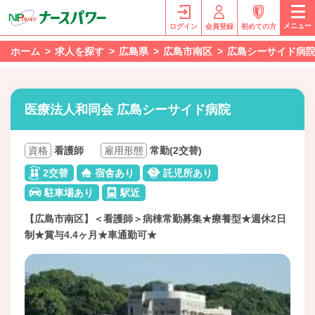
メニュー
ログイン
会員登録
初めての方
ホーム
求人を探す
広島県
広島市南区
広島シーサイド病
医療法人和同会 広島シーサイド病院
資格
看護師
雇用形態
常勤(2交替)
2交替
宿舎あり
託児所あり
駐車場あり
駅近
【広島市南区】＜看護師＞病棟常勤募集★療養型★週休2日
制★賞与4.4ヶ月★車通勤可★