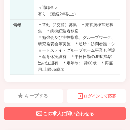
＜退職金＞
有り （勤続2年以上）
＊常勤（2交替）募集 ＊療養病棟常勤募
備考
集 ＊病棟経験者歓迎
＊勉強会及び実技指導、グループワーク、
研究発表会等実施 ＊通所・訪問看護・シ
ョートステイ・グループホーム事業も併設
＊産育休実績有 ＊平日日勤のJR広島駅
迄の送迎有 ＊定年制:一律60歳 ＊再雇
用:上限65歳迄
キープする
ログインして応募
この求人に問い合わせる