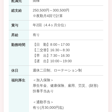
病棟
配属先
250,500円～300,500円
総支給
※夜勤月4回で計算
年2回（4.4ヶ月分位）
賞与
有り
昇給
【日 勤】8:00～17:00
勤務時間
【二交替】16:30～8:30
【早 出】7:30～16:30
【遅 出】10:00～19:00
週休二日制、ローテーション制
休日
＜加入保険＞
福利厚生
厚生年金、健康保険、雇用、労災、(財形)
扶養手当あり
＜通勤手当＞
有り(月30,000円迄)