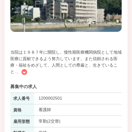
当院は１９８７年に開院し、慢性期医療機関病院として地域
医療に貢献できるよう努力しています。また信頼される医
療・福祉をめざして、人間としての尊厳と、生きているこ
と
…
募集中の求人
1200002501
求人番号
看護師
資格
常勤(2交替)
雇用形態