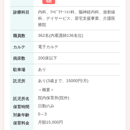
地図
内科、ﾘﾊﾋﾞﾘﾃｰｼｮﾝ科、脳神経内科、放射線
診療科目
科、デイサービス、居宅支援事業、介護医
療院
362名(内看護師136名位)
職員数
電子カルテ
カルテ
200床以下
病床数
あり
駐車場
あり(3歳まで、15000円/月)
託児所
＜概要＞
院内保育所(院外)
託児所名
日勤のみ
保育時間
0～3
対象年齢
月額15,000円
保育料金