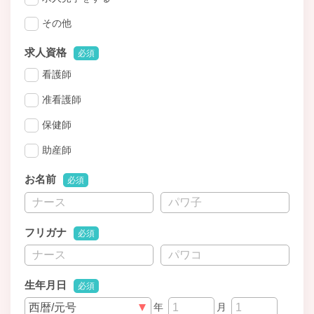
その他
求人資格
必須
看護師
准看護師
保健師
助産師
お名前
必須
フリガナ
必須
生年月日
必須
年
月