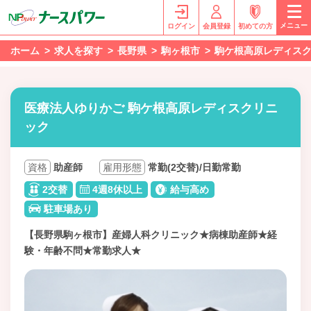
メニュー
ログイン
会員登録
初めての方
ホーム
求人を探す
長野県
駒ヶ根市
駒ケ根高原レディス
医療法人ゆりかご 駒ケ根高原レディスクリニ
ック
資格
助産師
雇用形態
常勤(2交替)/日勤常勤
2交替
4週8休以上
給与高め
駐車場あり
【長野県駒ヶ根市】産婦人科クリニック★病棟助産師★経
験・年齢不問★常勤求人★