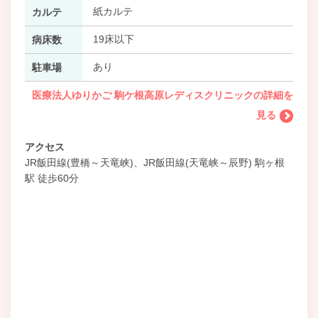
紙カルテ
カルテ
19床以下
病床数
あり
駐車場
医療法人ゆりかご 駒ケ根高原レディスクリニックの詳細を
見る
アクセス
JR飯田線(豊橋～天竜峡)、JR飯田線(天竜峡～辰野) 駒ヶ根
駅 徒歩60分