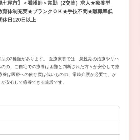
県七尾市】＜看護師＞常勤（2交替）求人★療養型
教育体制充実★ブランクＯＫ★手技不問★離職率低
間休日120日以上
型の2種類があります。 医療療養では、急性期の治療やリハ
ものの、ご自宅での療養は困難と判断された方々が安心して療
療養は医療への依存度は低いものの、常時介護が必要で、か
々が安心して療養できる施設です。