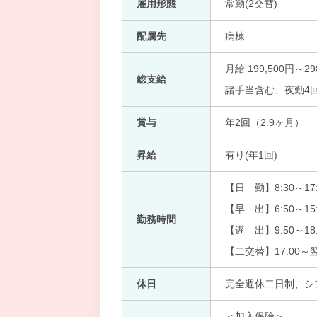
雇用形態
常勤(2交替)
配属先
病棟
月給 199,500円～29
総支給
諸手当含む、夜勤4
賞与
年2回（2.9ヶ月）
昇給
有り(年1回)
【日 勤】8:30～17:
【早 出】6:50～15:
勤務時間
【遅 出】9:50～18:
【二交替】17:00～翌
休日
完全週休二日制、シ
＜加入保険＞