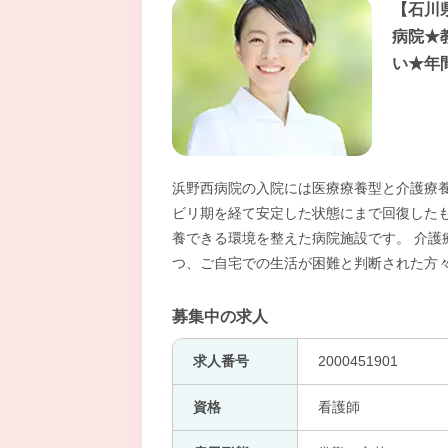
【石川
病院★
い★年
浜野西病院の入院には医療療養型と介護療養
ビリ期を経て安定した状態にまで回復した
養できる環境を整えた病院施設です。 介護
つ、ご自宅での生活が困難と判断された方
募集中の求人
求人番号
2000451901
資格
看護師