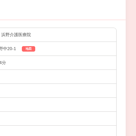
 浜野介護医療院
中20-1
地図
4分