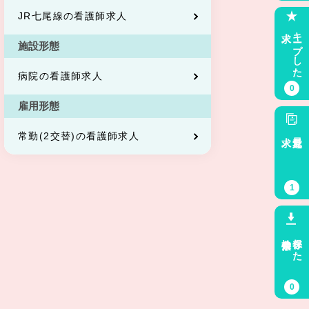
JR七尾線の看護師求人
求人
キープした
施設形態
病院の看護師求人
0
雇用形態
求人
最近見た
常勤(2交替)の看護師求人
1
検索条件
保存した
0