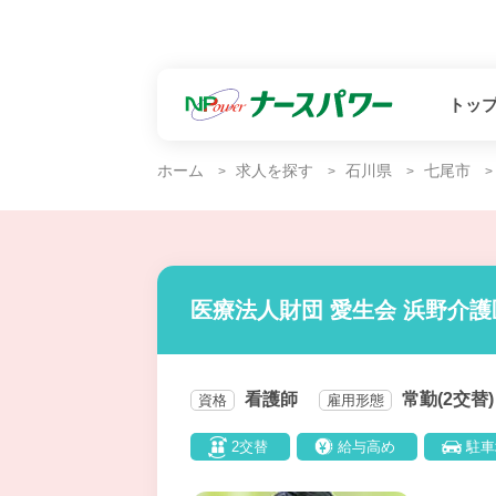
トッ
ホーム
求人を探す
石川県
七尾市
医療法人財団 愛生会 浜野介
看護師
常勤(2交替)
資格
雇用形態
2交替
給与高め
駐車