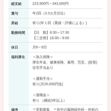
223,900円～343,000円
総支給
年2回（3.3カ月分位）
賞与
有り(年１回（業績・評価による）)
昇給
【日 勤】8:30～17:30
勤務時間
【二交替】16:00～9:00
月8～9日
休日
＜加入保険＞
福利厚生
厚生年金、健康保険、雇用、労災、(財形)
住宅手当あり
＜通勤手当＞
有り(月20,000円迄)
＜退職金＞
有り （継続3年以上）
＊常勤募集 ＊街中の脳神経外科・外科の
備考