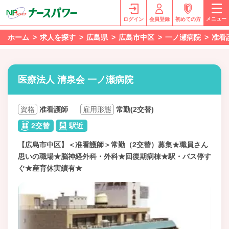
メニュー
ログイン
会員登録
初めての方
ホーム
求人を探す
広島県
広島市中区
一ノ瀬病院
准看
医療法人 清泉会 一ノ瀬病院
資格
准看護師
雇用形態
常勤(2交替)
2交替
駅近
【広島市中区】＜准看護師＞常勤（2交替）募集★職員さん
思いの職場★脳神経外科・外科★回復期病棟★駅・バス停す
ぐ★産育休実績有★