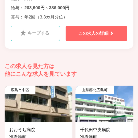
給与
263,900円～386,000円
賞与
年2回（3.3カ月分位）
キープする
この求人の詳細
この求人を見た方は
他にこんな求人を見ています
広島市中区
山県郡北広島町
おおうち病院
千代田中央病院
准看護師
准看護師